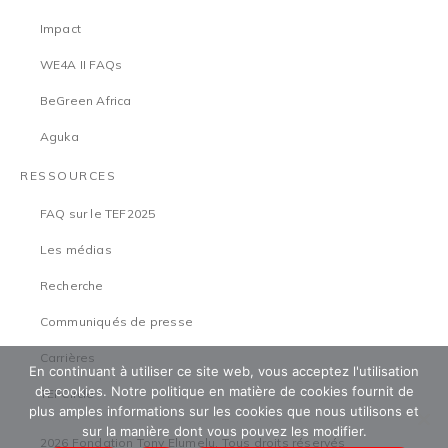
Impact
WE4A II FAQs
BeGreen Africa
Aguka
RESSOURCES
FAQ sur le TEF2025
Les médias
Recherche
Communiqués de presse
Carrières
En continuant à utiliser ce site web, vous acceptez l'utilisation
de cookies. Notre politique en matière de cookies fournit de
TEFCircle
plus amples informations sur les cookies que nous utilisons et
sur la manière dont vous pouvez les modifier.
2026 Fondation Tony Elumelu. Tous droits réservés