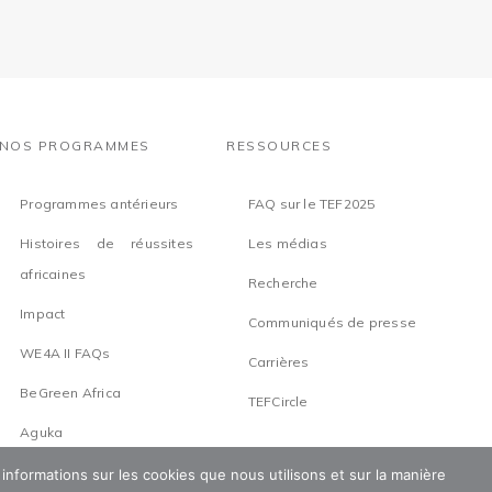
NOS PROGRAMMES
RESSOURCES
Programmes antérieurs
FAQ sur le TEF2025
Histoires de réussites
Les médias
africaines
Recherche
Impact
Communiqués de presse
WE4A II FAQs
Carrières
BeGreen Africa
TEFCircle
Aguka
 informations sur les cookies que nous utilisons et sur la manière