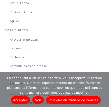
WE4A II FAQs
BeGreen Africa
Aguka
RESSOURCES
FAQ sur le TEF2025
Les médias
Recherche
Communiqués de presse
Carrières
En continuant à utiliser ce site web, vous acceptez l'utilisation
de cookies. Notre politique en matière de cookies fournit de
TEFCircle
plus amples informations sur les cookies que nous utilisons et
sur la manière dont vous pouvez les modifier.
2026 Fondation Tony Elumelu. Tous droits réservés
Accepter
Non
Politique en matière de cookies
Conditions générales d'utilisation
Politique de sauvegarde