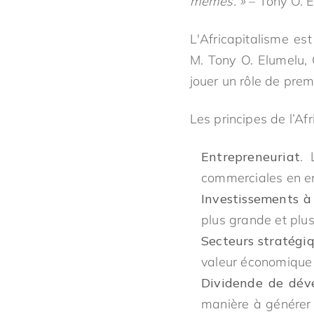
mêmes. »
– Tony O. 
L'Africapitalisme es
M. Tony O. Elumelu, 
jouer un rôle de pre
Les principes de l’Afr
Entrepreneuriat
. 
commerciales en en
Investissements à
plus grande et plus
Secteurs stratégi
valeur économique e
Dividende de dév
manière à générer 