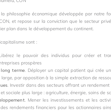
Elumelu, CON
t la philosophie économique développée par notre fo
CON, et repose sur la conviction que le secteur privé 
mier plan dans le développement du continent.
icapitalisme sont :
Libérez le pouvoir des individus pour créer et tra
treprises prospères
 long terme
. Déployer un capital patient qui crée 
 large, par opposition à la simple extraction de resso
ques
. Investir dans des secteurs offrant un rendement 
t sociale plus large : agriculture, énergie, soins de s
eloppement
. Mener les investissements et les acti
des rendements financiers pour les actionnaires ai