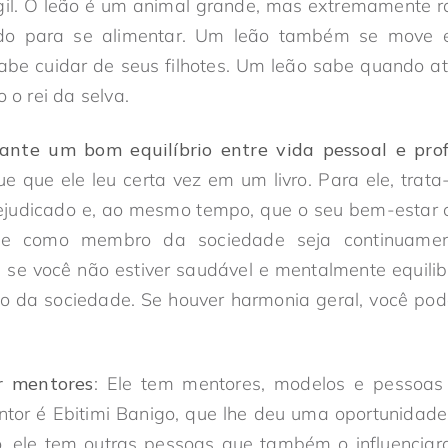
gil. O leão é um animal grande, mas extremamente r
do para se alimentar. Um leão também se move e
e cuidar de seus filhotes. Um leão sabe quando ata
o o rei da selva.
nte um bom equilíbrio entre vida pessoal e profi
ue que ele leu certa vez em um livro. Para ele, trata
rejudicado e, ao mesmo tempo, que o seu bem-estar 
e como membro da sociedade seja continuamen
se você não estiver saudável e mentalmente equilib
 da sociedade. Se houver harmonia geral, você pode
er mentores
: Ele tem mentores, modelos e pessoas
ntor é Ebitimi Banigo, que lhe deu uma oportunidade
o, ele tem outras pessoas que também o influenciara