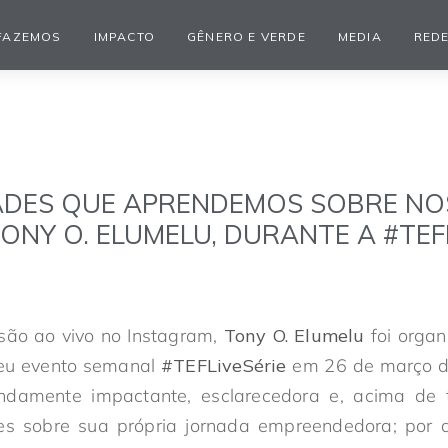
FAZEMOS
IMPACTO
GÊNERO E VERDE
MEDIA
REDE
ADES QUE APRENDEMOS SOBRE N
NY O. ELUMELU, DURANTE A #TEFL
são ao vivo no Instagram,
Tony O. Elumelu
foi orga
seu evento semanal
#TEFLiveSérie
em 26 de março d
damente impactante, esclarecedora e, acima de t
tes sobre sua própria jornada empreendedora; por 