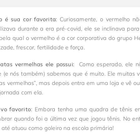
 é sua cor favorita:
Curiosamente, o vermelho não
izava durante a era pré-covid, ele se inclinava para
pela qual o vermelho é a cor corporativa do grupo H
ade, frescor, fertilidade e força.
atas vermelhas ele possui:
Como esperado, ele n
e (e nós também) sabemos que é muito. Ele muitas v
as vermelhas”, mas depois entra em uma loja e vê o
ornada com ela.
vo favorito
: Embora tenha uma quadra de tênis em
rar quando foi a última vez que jogou tênis. No ent
 até atuou como goleiro na escola primária!