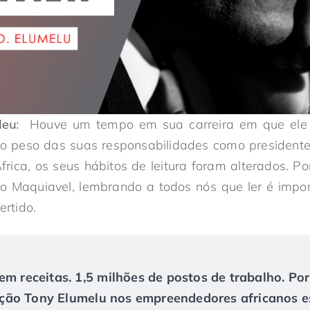
leu:
Houve um tempo em sua carreira em que ele 
o peso das suas responsabilidades como presidente
frica, os seus hábitos de leitura foram alterados. Po
lo Maquiavel, lembrando a todos nós que ler é impo
ertido.
em receitas. 1,5 milhões de postos de trabalho. Po
ão Tony Elumelu nos empreendedores africanos es