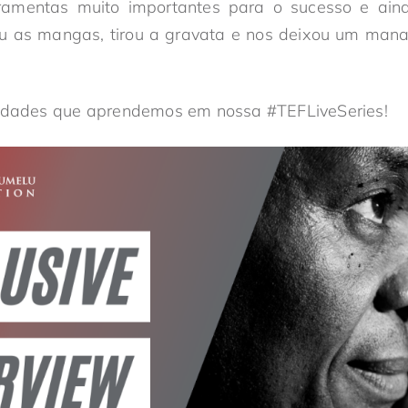
ramentas muito importantes para o sucesso e ain
ou as mangas, tirou a gravata e nos deixou um mana
sidades que aprendemos em nossa #TEFLiveSeries!