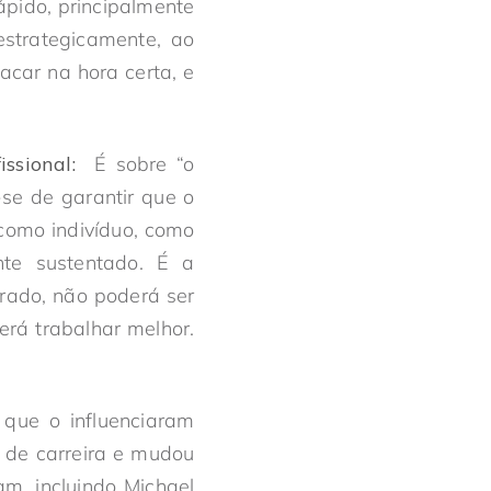
ápido, principalmente
strategicamente, ao
car na hora certa, e
ssional:
É sobre “o
-se de garantir que o
como indivíduo, como
te sustentado. É a
rado, não poderá ser
rá trabalhar melhor.
 que o influenciaram
 de carreira e mudou
m, incluindo Michael