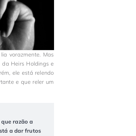
lia vorazmente. Mas
 da Heirs Holdings e
rém, ele está relendo
rtante e que reler um
r que razão a
tá a dar frutos