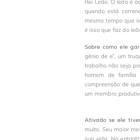
Rei Leão. O leão é á
quando está corren
mesmo tempo que sab
é isso que faz do leã
Sobre como ele gara
gênio de e”, um truq
trabalho não seja p
homem de família 
compreensão de que 
um membro produtivo
Ativado se ele tiv
muito. Seu maior me
sua vida. No entant