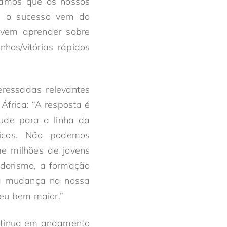
amos que os nossos
ue o sucesso vem do
devem aprender sobre
hos/vitórias rápidos
eressadas relevantes
África: “A resposta é
tude para a linha da
óficos. Não podemos
ue milhões de jovens
dorismo, a formação
uma mudança na nossa
seu bem maior.”
ntinua em andamento