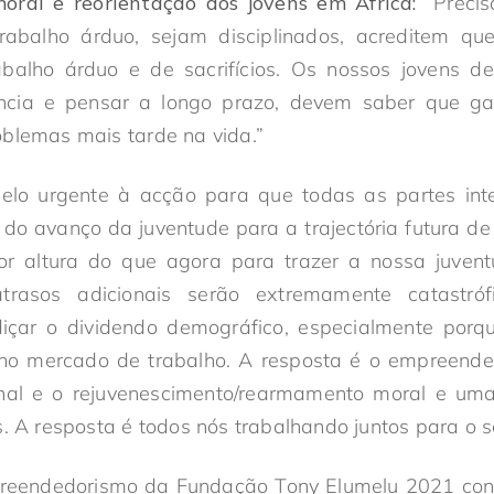
oral e reorientação dos jovens em África:
“Precis
rabalho árduo, sejam disciplinados, acreditem q
balho árduo e de sacrifícios. Os nossos jovens 
ncia e pensar a longo prazo, devem saber que gan
blemas mais tarde na vida.”
lo urgente à acção para que todas as partes int
do avanço da juventude para a trajectória futura de 
r altura do que agora para trazer a nossa juven
atrasos adicionais serão extremamente catastr
diçar o dividendo demográfico, especialmente porq
no mercado de trabalho. A resposta é o empreende
ional e o rejuvenescimento/rearmamento moral e 
s. A resposta é todos nós trabalhando juntos para o 
eendedorismo da Fundação Tony Elumelu 2021 co