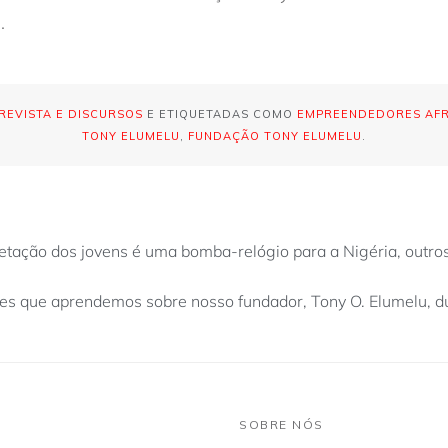
m
.
REVISTA E DISCURSOS
E ETIQUETADAS COMO
EMPREENDEDORES AFR
TONY ELUMELU
,
FUNDAÇÃO TONY ELUMELU
.
ietação dos jovens é uma bomba-relógio para a Nigéria, outro
es que aprendemos sobre nosso fundador, Tony O. Elumelu, d
SOBRE NÓS