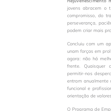
Rejuvenescimento m
jovens abracem o t
compromisso, do tra
perseverança, paciê
podem criar mais pro
Concluiu com um ape
unam forças em prol 
agora: não há melho
frente. Quaisquer 
permitir-nos desper
entram anualmente 
funcional e profiss
orientação de valore
O Programa de Empr