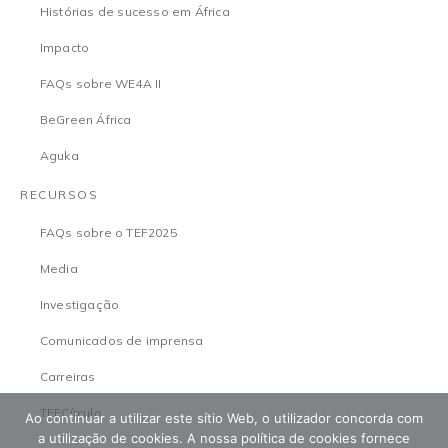
Histórias de sucesso em África
Impacto
FAQs sobre WE4A II
BeGreen África
Aguka
RECURSOS
FAQs sobre o TEF2025
Media
Investigação
Comunicados de imprensa
Carreiras
TEFCírculo
Ao continuar a utilizar este sítio Web, o utilizador concorda com
a utilização de cookies. A nossa política de cookies fornece