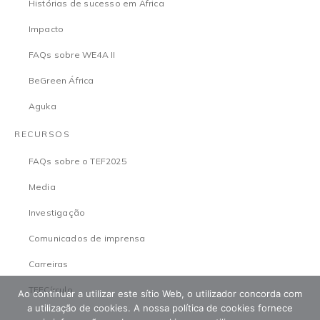
Histórias de sucesso em África
Impacto
FAQs sobre WE4A II
BeGreen África
Aguka
RECURSOS
FAQs sobre o TEF2025
Media
Investigação
Comunicados de imprensa
Carreiras
TEFCírculo
Ao continuar a utilizar este sítio Web, o utilizador concorda com
a utilização de cookies. A nossa política de cookies fornece