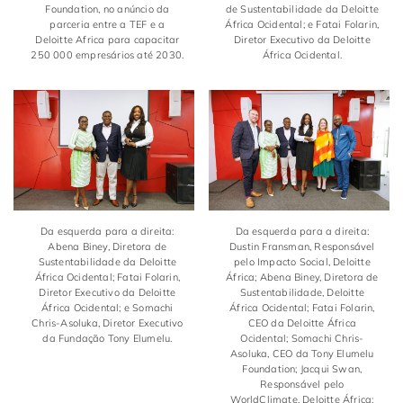
Foundation, no anúncio da
de Sustentabilidade da Deloitte
parceria entre a TEF e a
África Ocidental; e Fatai Folarin,
Deloitte Africa para capacitar
Diretor Executivo da Deloitte
250 000 empresários até 2030.
África Ocidental.
Da esquerda para a direita:
Da esquerda para a direita:
Abena Biney, Diretora de
Dustin Fransman, Responsável
Sustentabilidade da Deloitte
pelo Impacto Social, Deloitte
África Ocidental; Fatai Folarin,
África; Abena Biney, Diretora de
Diretor Executivo da Deloitte
Sustentabilidade, Deloitte
África Ocidental; e Somachi
África Ocidental; Fatai Folarin,
Chris-Asoluka, Diretor Executivo
CEO da Deloitte África
da Fundação Tony Elumelu.
Ocidental; Somachi Chris-
Asoluka, CEO da Tony Elumelu
Foundation; Jacqui Swan,
Responsável pelo
WorldClimate, Deloitte África;