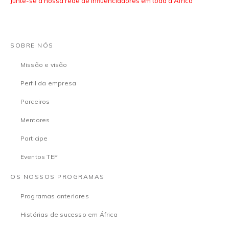
Junte-se à nossa rede de influenciadores em toda a África
SOBRE NÓS
Missão e visão
Perfil da empresa
Parceiros
Mentores
Participe
Eventos TEF
OS NOSSOS PROGRAMAS
Programas anteriores
Histórias de sucesso em África