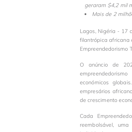
geraram $4,2 mil m
Mais de 2 milhõ
Lagos, Nigéria - 17 
filantrópica african
Empreendedorismo T
O anúncio de 202
empreendedorismo d
económicos globais
empresários african
de crescimento econ
Cada Empreendedor
reembolsável, uma 