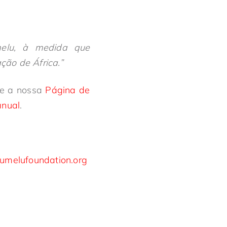
melu, à medida que
ão de África.”
te a nossa
Página de
anual
.
melufoundation.org