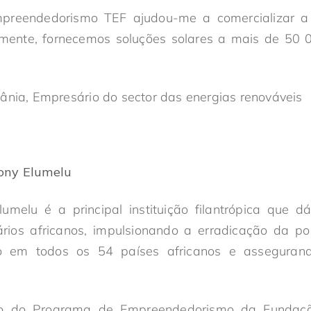
preendedorismo TEF ajudou-me a comercializar a
lmente, fornecemos soluções solares a mais de 50
ânia, Empresário do sector das energias renováveis
ony Elumelu
melu é a principal instituição filantrópica que
ios africanos, impulsionando a erradicação da po
o em todos os 54 países africanos e asseguran
o do Programa de Empreendedorismo da Fundaç