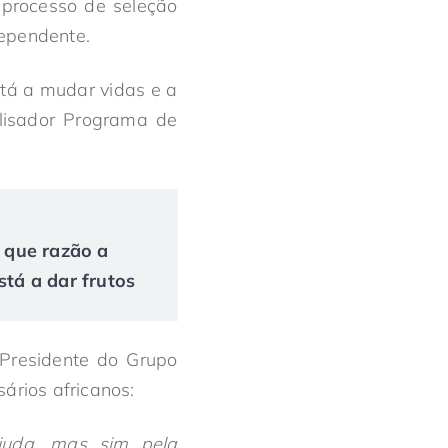
 processo de seleção
dependente.
tá a mudar vidas e a
alisador Programa de
r que razão a
tá a dar frutos
 Presidente do Grupo
ários africanos:
ajuda, mas sim pela