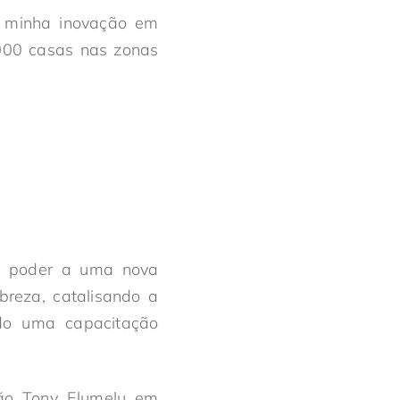
 minha inovação em
 000 casas nas zonas
 dá poder a uma nova
breza, catalisando a
do uma capacitação
ão Tony Elumelu em