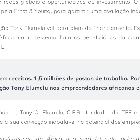
 a redes globais e oportunidades de investimento. O
 pela Ernst & Young, para garantir uma avaliação in
ão Tony Elumelu vai para além do financiamento. Es
África, como testemunham os beneficiários do cat
EF.
em receitas. 1,5 milhões de postos de trabalho. Po
ão Tony Elumelu nos empreendedores africanos es
úncio, Tony O. Elumelu, C.F.R., fundador da TEF e
ra a sua convicção inabalável no potencial dos empres
ansformação de África não será liderada pela 