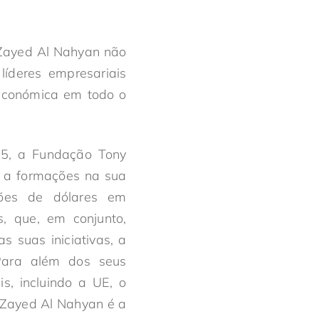
 Zayed Al Nahyan não
íderes empresariais
 económica em todo o
5, a Fundação Tony
o a formações na sua
hões de dólares em
, que, em conjunto,
s suas iniciativas, a
Para além dos seus
s, incluindo a UE, o
 Zayed Al Nahyan é a