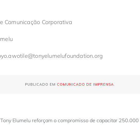
g e Comunicação Corporativa
umelu
moyo.awotile@tonyelumelufoundation.org
PUBLICADO EM
COMUNICADO DE IMPRENSA
.
o Tony Elumelu reforçam o compromisso de capacitar 250.00