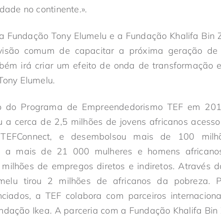
idade no continente.».
e a Fundação Tony Elumelu e a Fundação Khalifa Bin
 visão comum de capacitar a próxima geração de l
bém irá criar um efeito de onda de transformação
 Tony Elumelu.
o do Programa de Empreendedorismo TEF em 201
u a cerca de 2,5 milhões de jovens africanos acess
l, TEFConnect, e desembolsou mais de 100 mil
to a mais de 21 000 mulheres e homens africanos
milhões de empregos diretos e indiretos. Através da
melu tirou 2 milhões de africanos da pobreza. 
ciados, a TEF colabora com parceiros internacionai
ndação Ikea. A parceria com a Fundação Khalifa Bin