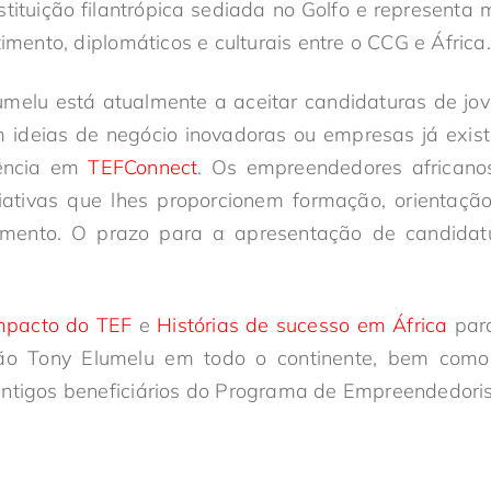
tituição filantrópica sediada no Golfo e represent
timento, diplomáticos e culturais entre o CCG e África
melu está atualmente a aceitar candidaturas de j
m ideias de negócio inovadoras ou empresas já exi
tência em
TEFConnect
. Os empreendedores africano
ciativas que lhes proporcionem formação, orientaçã
iamento. O prazo para a apresentação de candidat
mpacto do TEF
e
Histórias de sucesso em África
para
o Tony Elumelu em todo o continente, bem como s
antigos beneficiários do Programa de Empreendedor
: