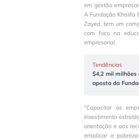
em gestão empresari
A Fundação Khalifa B
Zayed, tem um compr
com foco na educa
empresarial.
Tendências
$4,2 mil milhões 
aposta da Fundaç
“Capacitar os em
investimento estraté
orientação e aos rec
erradicar a pobreza