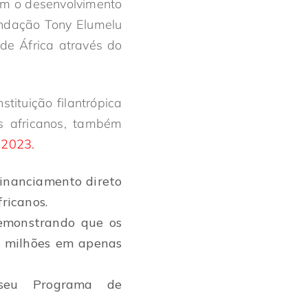
iam o desenvolvimento
undação Tony Elumelu
de África através do
tituição filantrópica
s africanos, também
 2023.
inanciamento direto
ricanos.
demonstrando que os
l milhões em apenas
 seu Programa de