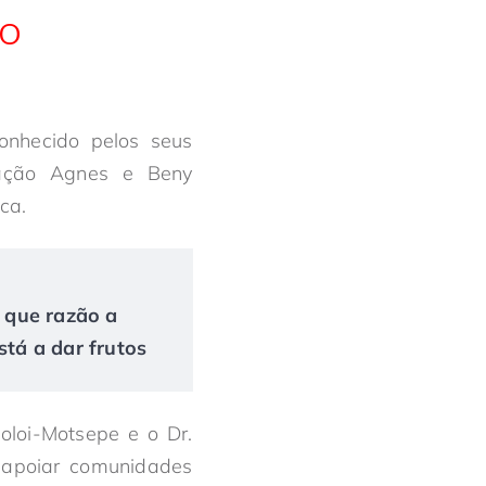
 O
conhecido pelos seus
ndação Agnes e Beny
ca.
r que razão a
tá a dar frutos
Moloi-Motsepe e o Dr.
apoiar comunidades