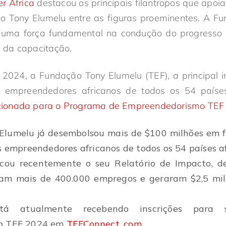
er África
destacou os principais filantropos que apo
do Tony Elumelu entre as figuras proeminentes. A F
uma força fundamental na condução do progresso 
 da capacitação.
2024, a Fundação Tony Elumelu (TEF), a principal ins
s empreendedores africanos de todos os 54 paíse
lecionada para o Programa de Empreendedorismo TEF
Elumelu já desembolsou mais de $100 milhões em f
 empreendedores africanos de todos os 54 países af
cou recentemente o seu Relatório de Impacto, 
iaram mais de 400.000 empregos e geraram $2,5 mi
tá atualmente recebendo inscrições para
o TEF 2024 em
TEFConnect. com