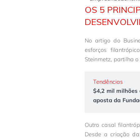
OS 5 PRINC
DESENVOLVI
No artigo do Busine
esforços filantróp
Steinmetz, partilha 
Tendências
$4,2 mil milhões 
aposta da Fundaç
Outro casal filantró
Desde a criação d