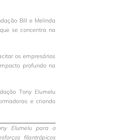
dação Bill e Melinda
 que se concentra na
citar os empresários
 impacto profundo na
ndação Tony Elumelu
ormadoras e criando
Tony Elumelu para o
orços filantrópicos