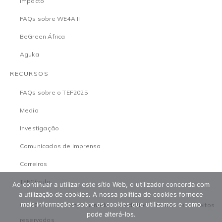
Impacto
FAQs sobre WE4A II
BeGreen África
Aguka
RECURSOS
FAQs sobre o TEF2025
Media
Investigação
Comunicados de imprensa
Carreiras
TEFCírculo
Ao continuar a utilizar este sítio Web, o utilizador concorda com
a utilização de cookies. A nossa política de cookies fornece
mais informações sobre os cookies que utilizamos e como
© 2026 The Tony Elumelu Foundation. Todos os direitos
pode alterá-los.
reservados