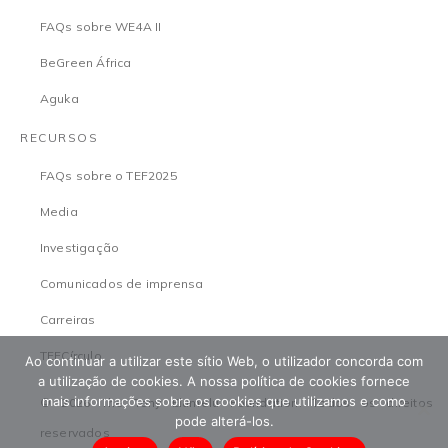
FAQs sobre WE4A II
BeGreen África
Aguka
RECURSOS
FAQs sobre o TEF2025
Media
Investigação
Comunicados de imprensa
Carreiras
TEFCírculo
Ao continuar a utilizar este sítio Web, o utilizador concorda com
a utilização de cookies. A nossa política de cookies fornece
mais informações sobre os cookies que utilizamos e como
© 2026 The Tony Elumelu Foundation. Todos os direitos
pode alterá-los.
reservados