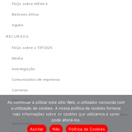
FAQs sobre WE4A II
BeGreen África
Aguka
RECURSOS
FAQs sobre o TEF2025
Media
Investigação
Comunicados de imprensa
Carreiras
TEFCírculo
Ao continuar a utilizar este sítio Web, o utilizador concorda com
a utilização de cookies. A nossa política de cookies fornece
mais informações sobre os cookies que utilizamos e como
© 2026 The Tony Elumelu Foundation. Todos os direitos
pode alterá-los.
reservados
Aceitar
Não
Política de Cookies