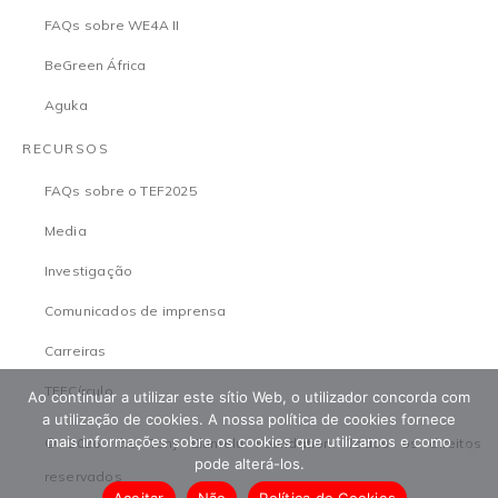
FAQs sobre WE4A II
BeGreen África
Aguka
RECURSOS
FAQs sobre o TEF2025
Media
Investigação
Comunicados de imprensa
Carreiras
TEFCírculo
Ao continuar a utilizar este sítio Web, o utilizador concorda com
a utilização de cookies. A nossa política de cookies fornece
mais informações sobre os cookies que utilizamos e como
© 2026 The Tony Elumelu Foundation. Todos os direitos
pode alterá-los.
reservados
Aceitar
Não
Política de Cookies