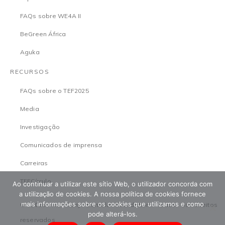
FAQs sobre WE4A II
BeGreen África
Aguka
RECURSOS
FAQs sobre o TEF2025
Media
Investigação
Comunicados de imprensa
Carreiras
TEFCírculo
Ao continuar a utilizar este sítio Web, o utilizador concorda com
a utilização de cookies. A nossa política de cookies fornece
mais informações sobre os cookies que utilizamos e como
© 2026 The Tony Elumelu Foundation. Todos os direitos
pode alterá-los.
reservados