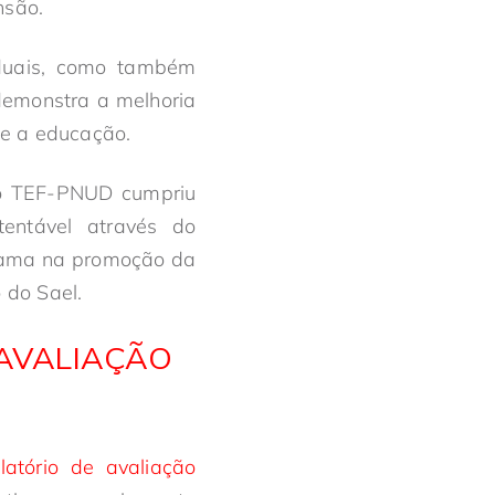
nsão.
iduais, como também
demonstra a melhoria
 e a educação.
o TEF-PNUD cumpriu
tentável através do
grama na promoção da
 do Sael.
 AVALIAÇÃO
latório de avaliação