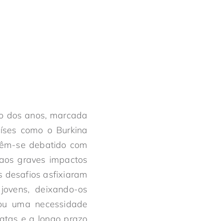
ngo dos anos, marcada
aíses como o Burkina
 têm-se debatido com
 aos graves impactos
s desafios asfixiaram
jovens, deixando-os
riou uma necessidade
atas e a longo prazo