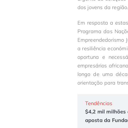
dos jovens da região
Em resposta a estas
Programa das Naçõe
Empreendedorismo Ju
a resiliência económ
oportuna e necessá
empresários africano
longo de uma década
orientação para tra
Tendências
$4,2 mil milhões 
aposta da Fundaç