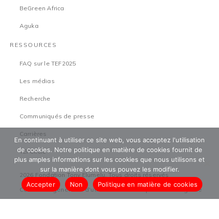
BeGreen Africa
Aguka
RESSOURCES
FAQ sur le TEF2025
Les médias
Recherche
Communiqués de presse
Carrières
En continuant à utiliser ce site web, vous acceptez l'utilisation
de cookies. Notre politique en matière de cookies fournit de
TEFCircle
plus amples informations sur les cookies que nous utilisons et
sur la manière dont vous pouvez les modifier.
2026 Fondation Tony Elumelu. Tous droits réservés
Accepter
Non
Politique en matière de cookies
Conditions générales d'utilisation
Politique de sauvegarde
Politique de confidentialité