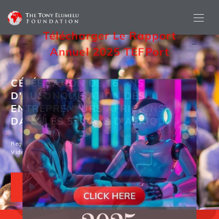
Télécharger Le Rapport
Annuel 2025 TEF
Port
CÉLÉBRATION DE 16 ANS
D'AUTONOMISATION DES
ENTREPRENEURS AFRICAINS
DANS LES 54 PAYS D'AFRIQUE
Regarder le TEF 2024
Vidéo publicitaire