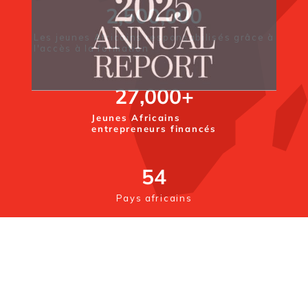
2,500,000
Les jeunes Africains responsabilisés grâce à
l'accès à la formation
27,000
+
Jeunes Africains
entrepreneurs financés
54
Pays africains