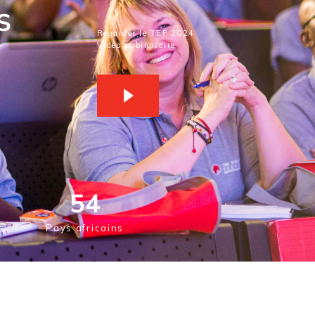
S
Regarder le TEF 2024
Vidéo publicitaire
54
Pays africains