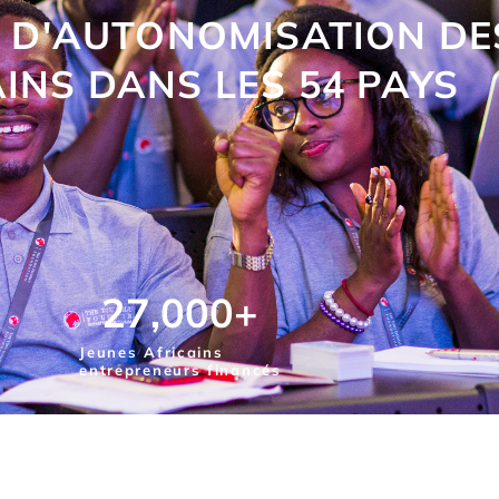
S D'AUTONOMISATION DE
INS DANS LES 54 PAYS
27,000
+
Jeunes Africains
entrepreneurs financés