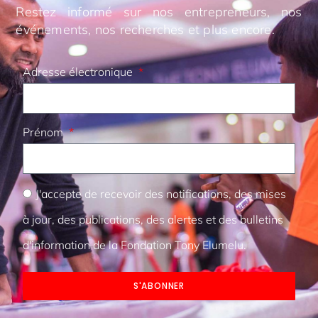
Restez informé sur nos entrepreneurs, nos
événements, nos recherches et plus encore.
Adresse électronique
Prénom
J'accepte de recevoir des notifications, des mises
à jour, des publications, des alertes et des bulletins
d'information de la Fondation Tony Elumelu.
S'ABONNER