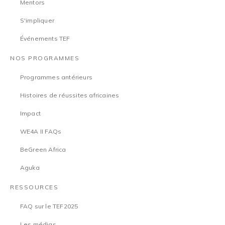
Mentors
S'impliquer
Événements TEF
NOS PROGRAMMES
Programmes antérieurs
Histoires de réussites africaines
Impact
WE4A II FAQs
BeGreen Africa
Aguka
RESSOURCES
FAQ sur le TEF2025
Les médias