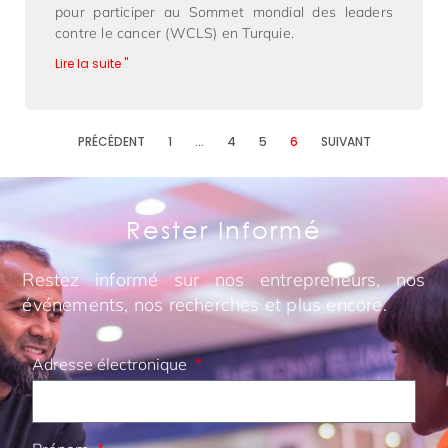
pour participer au Sommet mondial des leaders
contre le cancer (WCLS) en Turquie.
Lire la suite "
PRÉCÉDENT
1
…
4
5
6
SUIVANT
Rester Informé
Restez informé sur nos entrepreneurs, nos
événements, nos recherches et plus encore.
Adresse électronique