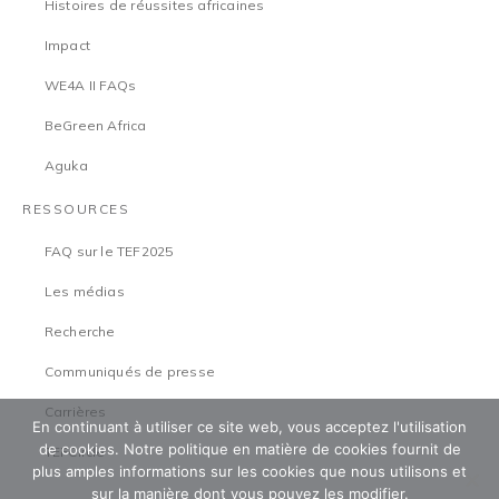
Histoires de réussites africaines
Impact
WE4A II FAQs
BeGreen Africa
Aguka
RESSOURCES
FAQ sur le TEF2025
Les médias
Recherche
Communiqués de presse
Carrières
En continuant à utiliser ce site web, vous acceptez l'utilisation
de cookies. Notre politique en matière de cookies fournit de
TEFCircle
plus amples informations sur les cookies que nous utilisons et
sur la manière dont vous pouvez les modifier.