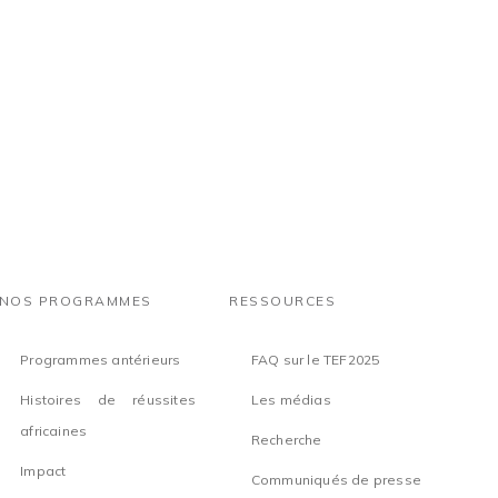
ORT SUR
RAPPORT SUR
IQUE DE
L'AFRIQUE
EST
CENTRALE
NOS PROGRAMMES
RESSOURCES
Programmes antérieurs
FAQ sur le TEF2025
Histoires de réussites
Les médias
africaines
Recherche
Impact
Communiqués de presse