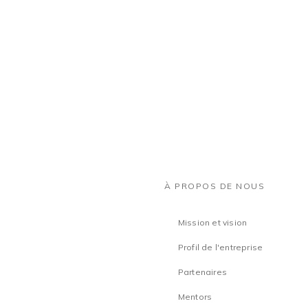
 SUR
RAPPORT SUR
RAPP
E
L'AFRIQUE DU
L'AFR
LE
NORD
L'OU
À PROPOS DE NOUS
Mission et vision
Profil de l'entreprise
Partenaires
Mentors