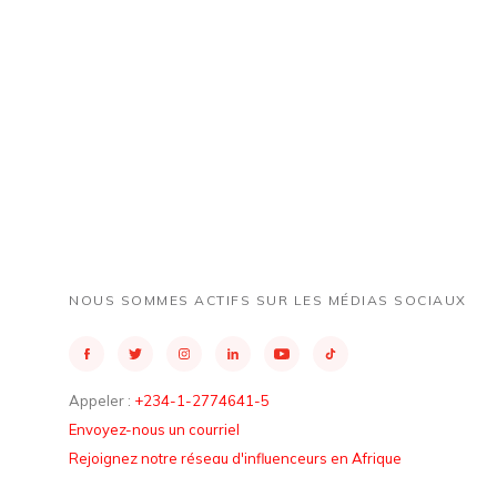
RAPPORT SUR
RAPPORT
L'AFRIQUE DE
L'AFRIQU
L'EST
AUSTRA
NOUS SOMMES ACTIFS SUR LES MÉDIAS SOCIAUX
Appeler :
+234-1-2774641-5
Envoyez-nous un courriel
Rejoignez notre réseau d'influenceurs en Afrique