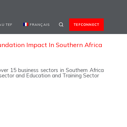
AU TEF
FRANÇAIS
TEFCONNECT
ndation Impact In Southern Africa
er 15 business sectors in Southern Africa
g sector and Education and Training Sector