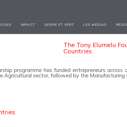
ISONS
IMPACT
GENRE ET VERT
LES MÉDIAS
RÉSE
The Tony Elumelu Fou
Countries
ship programme has funded entrepreneurs across ov
he Agricultural sector, followed by the Manufacturin
ntries