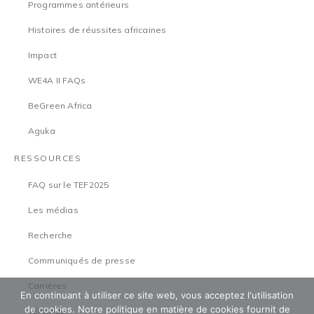
Programmes antérieurs
Histoires de réussites africaines
Impact
WE4A II FAQs
BeGreen Africa
Aguka
RESSOURCES
FAQ sur le TEF2025
Les médias
Recherche
Communiqués de presse
Carrières
En continuant à utiliser ce site web, vous acceptez l'utilisation
de cookies. Notre politique en matière de cookies fournit de
TEFCircle