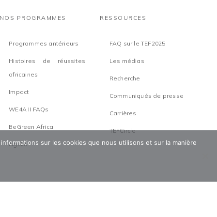
NOS PROGRAMMES
RESSOURCES
Programmes antérieurs
FAQ sur le TEF2025
Histoires de réussites
Les médias
africaines
Recherche
Impact
Communiqués de presse
WE4A II FAQs
Carrières
BeGreen Africa
TEFCircle
 informations sur les cookies que nous utilisons et sur la manière
Aguka
Conditions générales d'utilisation
Politique de
sauvegarde
Politique de confidentialité