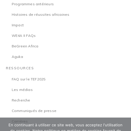
Programmes antérieurs
Histoires de réussites africaines
Impact
WE4A II FAQs
BeGreen Africa
Aguka
RESSOURCES
FAQ sur le TEF2025
Les médias
Recherche
Communiqués de presse
Carrières
En continuant à utiliser ce site web, vous acceptez l'utilisation
de cookies. Notre politique en matière de cookies fournit de