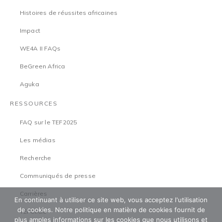
Histoires de réussites africaines
Impact
WE4A II FAQs
BeGreen Africa
Aguka
RESSOURCES
FAQ sur le TEF2025
Les médias
Recherche
Communiqués de presse
Carrières
En continuant à utiliser ce site web, vous acceptez l'utilisation
de cookies. Notre politique en matière de cookies fournit de
TEFCircle
plus amples informations sur les cookies que nous utilisons et