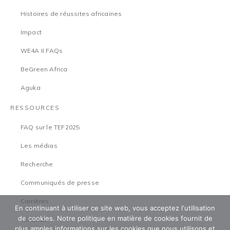
Histoires de réussites africaines
Impact
WE4A II FAQs
BeGreen Africa
Aguka
RESSOURCES
FAQ sur le TEF2025
Les médias
Recherche
Communiqués de presse
Carrières
En continuant à utiliser ce site web, vous acceptez l'utilisation
de cookies. Notre politique en matière de cookies fournit de
TEFCircle
plus amples informations sur les cookies que nous utilisons et