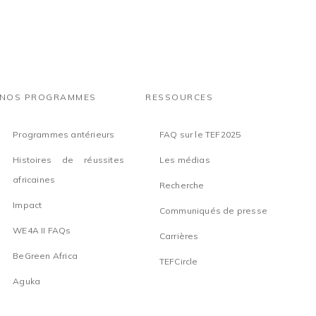
NOS PROGRAMMES
RESSOURCES
Programmes antérieurs
FAQ sur le TEF2025
Histoires de réussites
Les médias
africaines
Recherche
Impact
Communiqués de presse
WE4A II FAQs
Carrières
BeGreen Africa
TEFCircle
Aguka