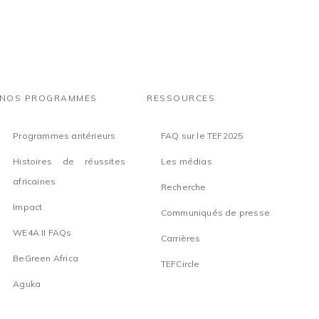
NOS PROGRAMMES
RESSOURCES
Programmes antérieurs
FAQ sur le TEF2025
Histoires de réussites
Les médias
africaines
Recherche
Impact
Communiqués de presse
WE4A II FAQs
Carrières
BeGreen Africa
TEFCircle
Aguka