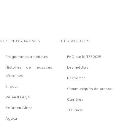
NOS PROGRAMMES
RESSOURCES
Programmes antérieurs
FAQ sur le TEF2025
Histoires de réussites
Les médias
africaines
Recherche
Impact
Communiqués de presse
WE4A II FAQs
Carrières
BeGreen Africa
TEFCircle
Aguka