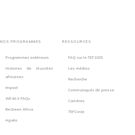
NOS PROGRAMMES
RESSOURCES
Programmes antérieurs
FAQ sur le TEF2025
Histoires de réussites
Les médias
africaines
Recherche
Impact
Communiqués de presse
WE4A II FAQs
Carrières
BeGreen Africa
TEFCircle
Aguka