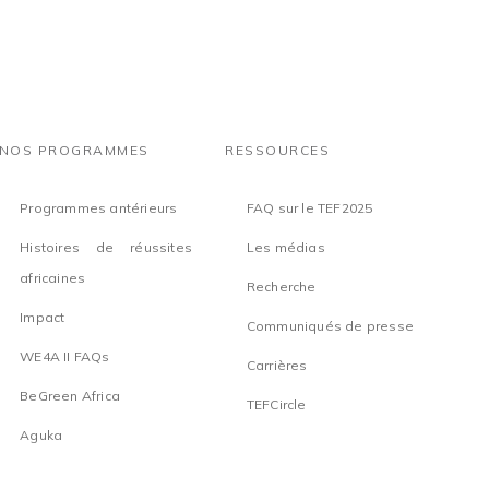
NOS PROGRAMMES
RESSOURCES
Programmes antérieurs
FAQ sur le TEF2025
Histoires de réussites
Les médias
africaines
Recherche
Impact
Communiqués de presse
WE4A II FAQs
Carrières
BeGreen Africa
TEFCircle
Aguka