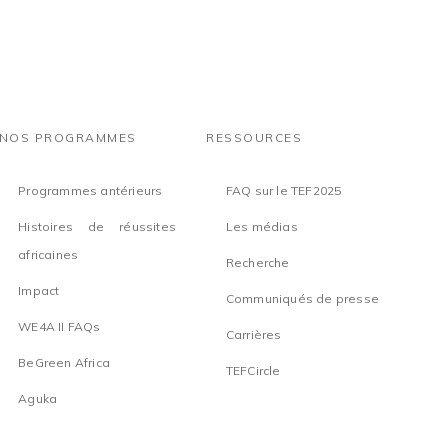
NOS PROGRAMMES
RESSOURCES
Programmes antérieurs
FAQ sur le TEF2025
Histoires de réussites
Les médias
africaines
Recherche
Impact
Communiqués de presse
WE4A II FAQs
Carrières
BeGreen Africa
TEFCircle
Aguka