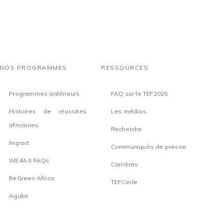
NOS PROGRAMMES
RESSOURCES
Programmes antérieurs
FAQ sur le TEF2025
Histoires de réussites
Les médias
africaines
Recherche
Impact
Communiqués de presse
WE4A II FAQs
Carrières
BeGreen Africa
TEFCircle
Aguka