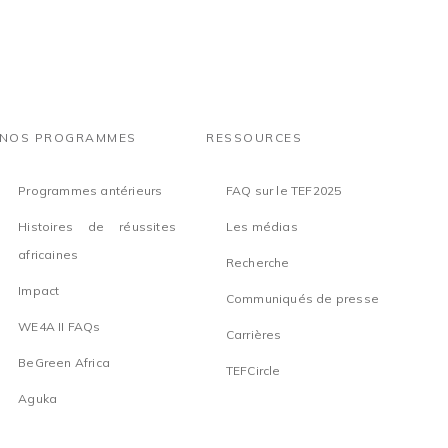
NOS PROGRAMMES
RESSOURCES
Programmes antérieurs
FAQ sur le TEF2025
Histoires de réussites
Les médias
africaines
Recherche
Impact
Communiqués de presse
WE4A II FAQs
Carrières
BeGreen Africa
TEFCircle
Aguka