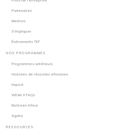
Profil de l'entreprise
Partenaires
Mentors
S'impliquer
Événements TEF
NOS PROGRAMMES
Programmes antérieurs
Histoires de réussites africaines
Impact
WE4A II FAQs
BeGreen Africa
Aguka
RESSOURCES