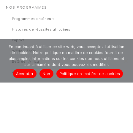
NOS PROGRAMMES
Programmes antérieurs
Histoires de réussites africaines
Impact
En continuant à utiliser ce site web, vous acceptez l'utilisation
WE4A II FAQs
de cookies. Notre politique en matière de cookies fournit de
plus amples informations sur les cookies que nous utilisons et
BeGreen Africa
sur la manière dont vous pouvez les modifier.
Aguka
Accepter
Non
Politique en matière de cookies
RESSOURCES
FAQ sur le TEF2025
Les médias
Recherche
Communiqués de presse