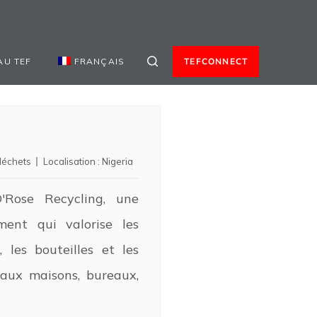
AU TEF
FRANÇAIS
TEFCONNECT
déchets
Localisation :
Nigeria
Rose Recycling, une
ment qui valorise les
 les bouteilles et les
 aux maisons, bureaux,