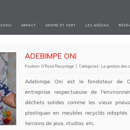
ISONS
IMPACT
GENRE ET VERT
LES MÉDIAS
RÉSE
ADEBIMPE ONI
Position:
D'Rose Recyclage
Catégories :
La gestion des 
Adebimpe Oni est le fondateur de D'
entreprise respectueuse de l'environne
déchets solides comme les vieux pneus,
plastiques en meubles recyclés adaptés
terrains de jeux, studios, etc.