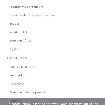
Programmes antérieurs
Histoires de réussites africaines
Impact
WE4A II FAQs
BeGreen Africa
Aguka
RESSOURCES
FAQ sur le TEF2025
Les médias
Recherche
Communiqués de presse
Carrières
En continuant à utiliser ce site web, vous acceptez l'utilisation