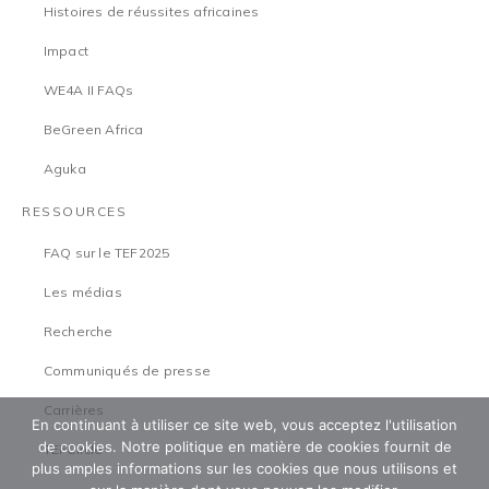
Histoires de réussites africaines
Impact
WE4A II FAQs
BeGreen Africa
Aguka
RESSOURCES
FAQ sur le TEF2025
Les médias
Recherche
Communiqués de presse
Carrières
En continuant à utiliser ce site web, vous acceptez l'utilisation
de cookies. Notre politique en matière de cookies fournit de
TEFCircle
plus amples informations sur les cookies que nous utilisons et