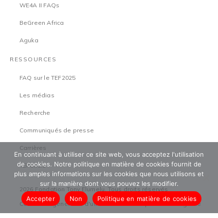
WE4A II FAQs
BeGreen Africa
Aguka
RESSOURCES
FAQ sur le TEF2025
Les médias
Recherche
Communiqués de presse
Carrières
En continuant à utiliser ce site web, vous acceptez l'utilisation
de cookies. Notre politique en matière de cookies fournit de
TEFCircle
plus amples informations sur les cookies que nous utilisons et
sur la manière dont vous pouvez les modifier.
2026 Fondation Tony Elumelu. Tous droits réservés
Accepter
Non
Politique en matière de cookies
Conditions générales d'utilisation
Politique de sauvegarde