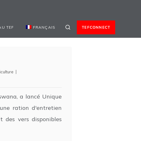
AU TEF
FRANÇAIS
TEFCONNECT
iculture
swana, a lancé Unique
une ration d'entretien
t des vers disponibles