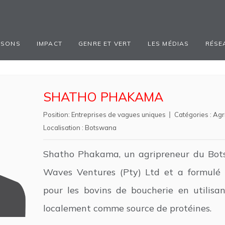
ISONS
IMPACT
GENRE ET VERT
LES MÉDIAS
RÉSE
SHATHO PHAKAMA
Position:
Entreprises de vagues uniques
Catégories :
Agr
Localisation :
Botswana
Shatho Phakama, un agripreneur du Bot
Waves Ventures (Pty) Ltd et a formulé 
pour les bovins de boucherie en utilisan
localement comme source de protéines.