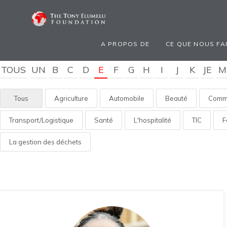
A PROPOS DE
CE QUE NOUS FA
TOUS
UN
B
C
D
E
F
G
H
I
J
K
JE
M
Tous
Agriculture
Automobile
Beauté
Comme
Transport/Logistique
Santé
L'hospitalité
TIC
F
La gestion des déchets