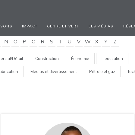
ISONS
IMPACT
GENRE ET VERT
LES MÉDIAS
RÉSE
N
O
P
Q
R
S
T
U
V
W
X
Y
Z
rcial/Détail
Construction
Économie
L'éducation
abrication
Médias et divertissement
Pétrole et gaz
Tec