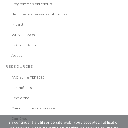
Programmes antérieurs
Histoires de réussites africaines
Impact
WE4A II FAQs
BeGreen Africa
Aguka
RESSOURCES
FAQ sur le TEF2025
Les médias
Recherche
Communiqués de presse
Carrières
En continuant à utiliser ce site web, vous acceptez l'utilisation