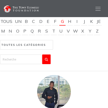
TOUS
UN
B
C
D
E
F
G
H
I
J
K
JE
M
N
O
P
Q
R
S
T
U
V
W
X
Y
Z