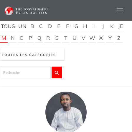
TOUS
UN
B
C
D
E
F
G
H
I
J
K
JE
M
N
O
P
Q
R
S
T
U
V
W
X
Y
Z