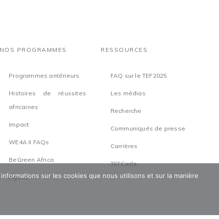
NOS PROGRAMMES
RESSOURCES
Programmes antérieurs
FAQ sur le TEF2025
Histoires de réussites
Les médias
africaines
Recherche
Impact
Communiqués de presse
WE4A II FAQs
Carrières
BeGreen Africa
TEFCircle
 informations sur les cookies que nous utilisons et sur la manière
Aguka