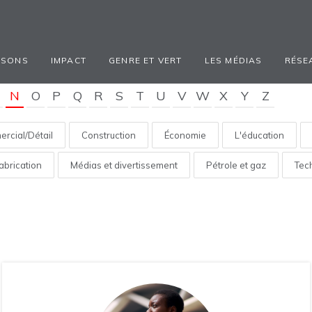
ISONS
IMPACT
GENRE ET VERT
LES MÉDIAS
RÉSE
N
O
P
Q
R
S
T
U
V
W
X
Y
Z
rcial/Détail
Construction
Économie
L'éducation
abrication
Médias et divertissement
Pétrole et gaz
Tec