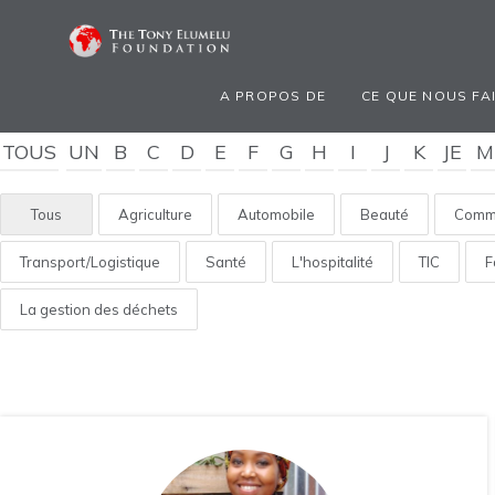
A PROPOS DE
CE QUE NOUS FA
TOUS
UN
B
C
D
E
F
G
H
I
J
K
JE
M
Tous
Agriculture
Automobile
Beauté
Comme
Transport/Logistique
Santé
L'hospitalité
TIC
F
La gestion des déchets