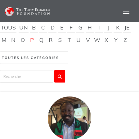
TOUS
UN
B
C
D
E
F
G
H
I
J
K
JE
M
N
O
P
Q
R
S
T
U
V
W
X
Y
Z