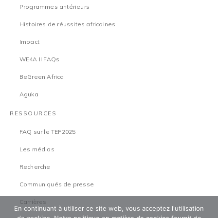
Programmes antérieurs
Histoires de réussites africaines
Impact
WE4A II FAQs
BeGreen Africa
Aguka
RESSOURCES
FAQ sur le TEF2025
Les médias
Recherche
Communiqués de presse
Carrières
En continuant à utiliser ce site web, vous acceptez l'utilisation