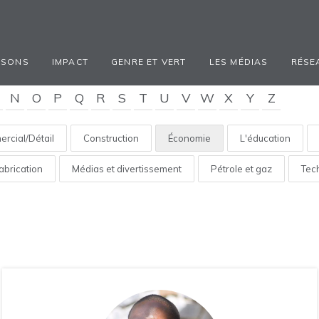
ISONS
IMPACT
GENRE ET VERT
LES MÉDIAS
RÉSE
N
O
P
Q
R
S
T
U
V
W
X
Y
Z
rcial/Détail
Construction
Économie
L'éducation
abrication
Médias et divertissement
Pétrole et gaz
Tec