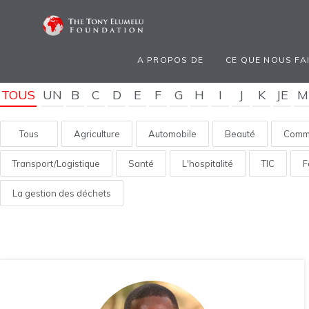
A PROPOS DE
CE QUE NOUS FA
TOUS
UN
B
C
D
E
F
G
H
I
J
K
JE
M
Tous
Agriculture
Automobile
Beauté
Comme
Transport/Logistique
Santé
L'hospitalité
TIC
F
La gestion des déchets